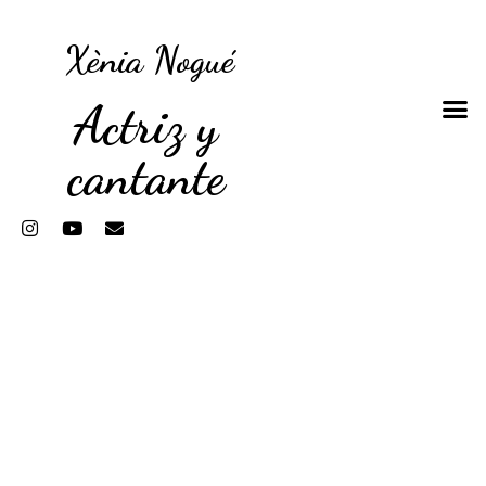
Xènia Nogué
Actriz y
cantante