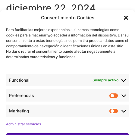
diciembre 22, 2024
/18:30
-
19:30
Consentimiento Cookies
Para facilitar las mejores experiencias, utilizamos tecnologías como
cookies para almacenar y/o acceder a información del dispositivo. Dar su
consentimiento a estas tecnologías nos permitirá procesar datos como el
comportamiento de navegación o identificaciones únicas en este sitio.
Añadir al calendario
No dar o retirar el consentimiento puede afectar negativamente a
determinadas características y funciones.
Detalles
Functional
Siempre activo
Fecha:
Preferencias
diciembre 22, 2024
Marketing
Hora:
18:30 - 19:30
Administrar servicios