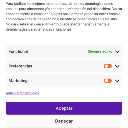
Para facilitar las mejores experiencias, utilizamos tecnologías como
cookies para almacenar y/o acceder a información del dispositivo. Dar su
consentimiento a estas tecnologías nos permitirá procesar datos como el
comportamiento de navegación o identificaciones únicas en este sitio.
Añadir al calendario
No dar o retirar el consentimiento puede afectar negativamente a
determinadas características y funciones.
Detalles
Functional
Siempre activo
Fecha:
Preferencias
mayo 23
Marketing
Hora:
17:00
Administrar servicios
Aceptar
Gisela Concert Kids
X&M – Festa fi de curs
– Sant Joan Despí
Escola Cor de Maria Valls
Denegar