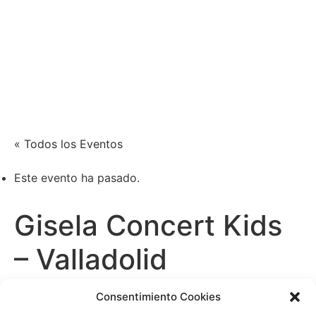
Xènia Nogué
Actriz y cantante
« Todos los Eventos
Este evento ha pasado.
Gisela Concert Kids
– Valladolid
mayo 23 /17:00
Consentimiento Cookies