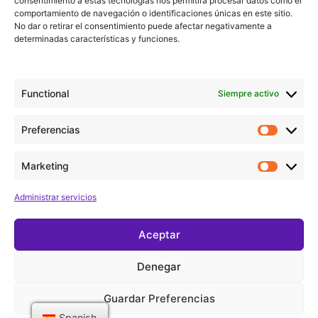
consentimiento a estas tecnologías nos permitirá procesar datos como el
comportamiento de navegación o identificaciones únicas en este sitio.
Añadir al calendario
No dar o retirar el consentimiento puede afectar negativamente a
determinadas características y funciones.
Detalles
Functional
Siempre activo
Fecha:
Preferencias
junio 6
Marketing
Hora:
19:00 - 20:30
Administrar servicios
Aceptar
X&M Estivalet –
The Aguateques – L’hospitalet
Gurb
de Llobregat
Denegar
Guardar Preferencias
©
2024 Xènia Nogué. All right reserved
Spanish