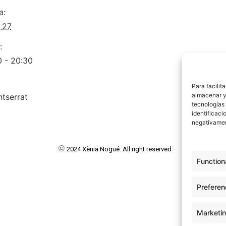
a:
o 27
:
0 - 20:30
Para facilit
almacenar y/
tserrat
tecnologías
identificaci
negativamen
©
2024 Xènia Nogué. All right reserved
Function
Preferen
Marketi