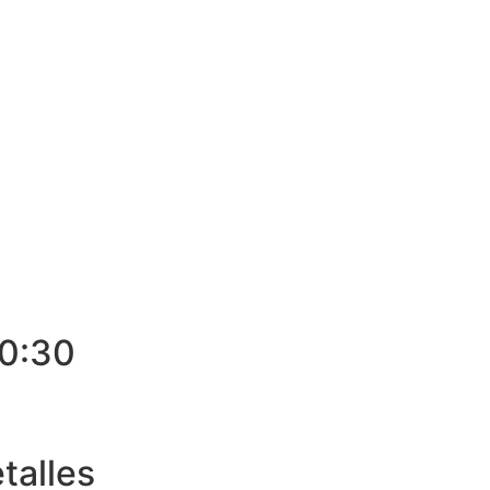
E MÍ
CURRÍCULUM
BOOK
VÍDEOS
AGENDA
0:30
talles