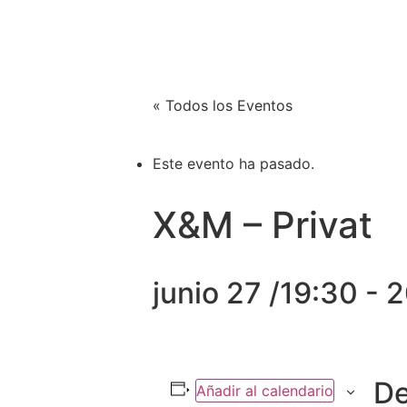
Xènia Nogué
SOBR
Actriz y cantante
« Todos los Eventos
Este evento ha pasado.
X&M – Privat
junio 27 /19:30
-
2
De
Añadir al calendario