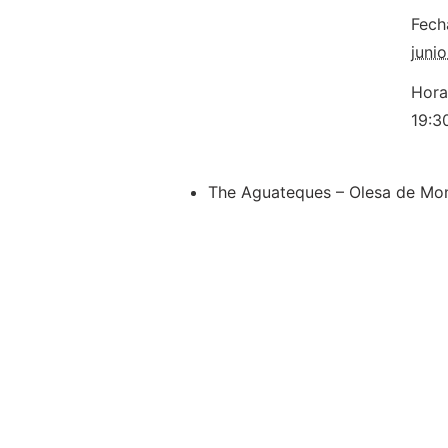
Fech
juni
Hora
19:3
The Aguateques – Olesa de Mon