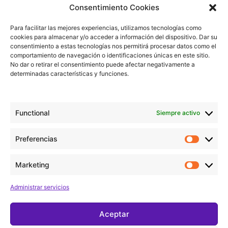
Consentimiento Cookies
Celler Montserrat (Bcn)
Para facilitar las mejores experiencias, utilizamos tecnologías como
cookies para almacenar y/o acceder a información del dispositivo. Dar su
consentimiento a estas tecnologías nos permitirá procesar datos como el
comportamiento de navegación o identificaciones únicas en este sitio.
Añadir al calendario
No dar o retirar el consentimiento puede afectar negativamente a
determinadas características y funciones.
Detalles
Functional
Siempre activo
Fecha:
Preferencias
diciembre 20, 2024
Marketing
Hora:
21:00 - 22:00
Administrar servicios
Aceptar
Xmas Vocal
Gisela Concert Kids 1. Rozas
Quartet
Puerto Real