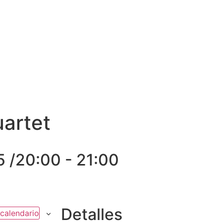
E MÍ
CURRÍCULUM
BOOK
VÍDEOS
AGENDA
artet
5 /20:00
-
21:00
Detalles
 calendario