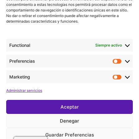
consentimiento a estas tecnologías nos permitirá procesar datos como el
Circuit de Catalunya
comportamiento de navegación o identificaciones únicas en este sitio.
No dar o retirar el consentimiento puede afectar negativamente a
determinadas características y funciones.
Añadir al calendario
Functional
Siempre activo
Detalles
Preferencias
Fecha:
diciembre 12, 2025
Marketing
Hora:
Administrar servicios
20:00 - 21:00
Aceptar
Xmas Vocal Quartet
Xmas vocal Quartet
Denegar
Guardar Preferencias