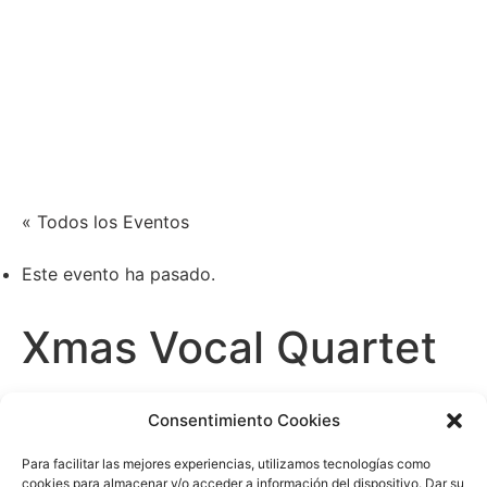
Xènia Nogué
Actriz y cantante
« Todos los Eventos
Este evento ha pasado.
Xmas Vocal Quartet
diciembre 12, 2025
Consentimiento Cookies
/20:00
-
21:00
Para facilitar las mejores experiencias, utilizamos tecnologías como
cookies para almacenar y/o acceder a información del dispositivo. Dar su