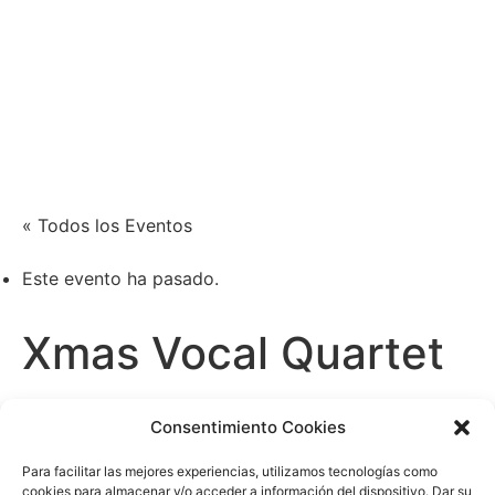
Xènia Nogué
Actriz y cantante
« Todos los Eventos
Este evento ha pasado.
Xmas Vocal Quartet
diciembre 19, 2024
Consentimiento Cookies
/20:00
-
21:00
Para facilitar las mejores experiencias, utilizamos tecnologías como
cookies para almacenar y/o acceder a información del dispositivo. Dar su