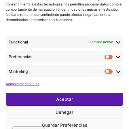
consentimiento a estas tecnologías nos permitirá procesar datos como el
Museu Marítim
comportamiento de navegación o identificaciones únicas en este sitio.
No dar o retirar el consentimiento puede afectar negativamente a
determinadas características y funciones.
Añadir al calendario
Functional
Siempre activo
Detalles
Preferencias
Fecha:
diciembre 19, 2024
Marketing
Hora:
Administrar servicios
20:00 - 21:00
Aceptar
Xmas Vocal Quartet
Xmas Vocal Quartet
Denegar
Guardar Preferencias