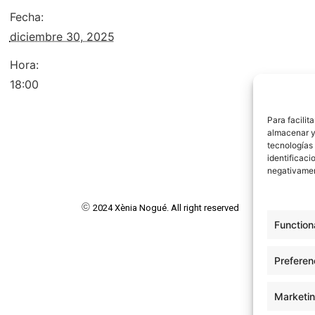
Fecha:
diciembre 30, 2025
Hora:
18:00
Para facilit
almacenar y/
tecnologías
identificaci
negativamen
©
2024 Xènia Nogué. All right reserved
Function
Preferen
Marketi