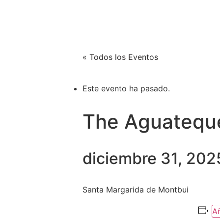
Xènia Nogué
SOBR
Actriz y cantante
« Todos los Eventos
Este evento ha pasado.
The Aguatequ
diciembre 31, 202
Santa Margarida de Montbui
Añ