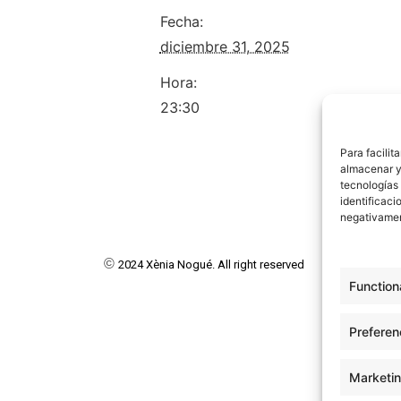
Fecha:
diciembre 31, 2025
Hora:
23:30
Para facilit
almacenar y/
tecnologías
identificaci
negativamen
©
2024 Xènia Nogué. All right reserved
Function
Preferen
Marketi