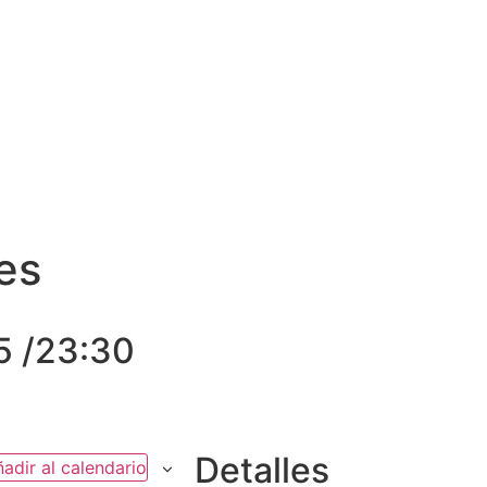
E MÍ
CURRÍCULUM
BOOK
VÍDEOS
AGENDA
es
5 /23:30
Detalles
adir al calendario